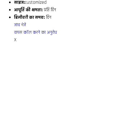
साइज:
customized
आपूर्ति की क्षमता:
प्रति दिन
डिलीवरी का समय:
दिन
जांच भेजें
वापस कॉल करने का अनुरोध
X