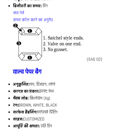
डिलीवरी का समय:
दिन
जांच भेजें
वापस कॉल करने का अनुरोध
(SAG 02)
वाल्व पेपर बैग
अनुकूलित:
नाप, डिज़ाइन, लोगो
कागज़ का प्रकार:
क्राफ़्ट पेपर
मैक्स लोड:
किलोग्राम (kg)
रंग:
BROWN, WHITE, BLACK
सरफेस हैंडलिंग:
फ्लेक्सो प्रिंटिंग
साइज:
CUSTOMIZED
आपूर्ति की क्षमता:
प्रति दिन