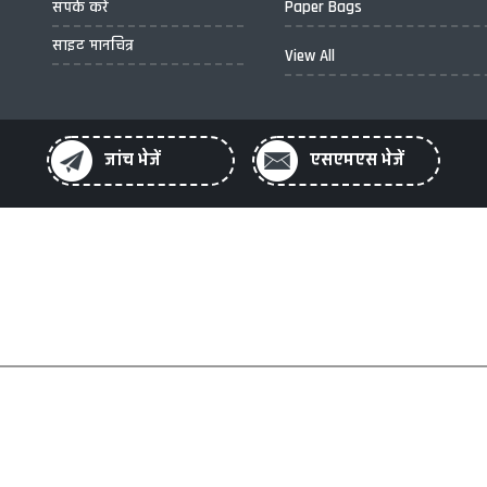
संपर्क करें
Paper Bags
साइट मानचित्र
View All
जांच भेजें
एसएमएस भेजें