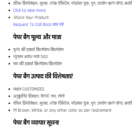
फ़ीचर
डिस्पोजेबल, सुरक्षा, शॉक रेज़िस्टेंस, मॉइस्चर प्रूफ, पुन: उपयोग करने योग्य, बायोड
Click to view more
Share Your Product:
Request To Call Back
जांच भेजें
पेपर बैग मूल्य और मात्रा
मूल्य की इकाई
किलोग्राम/किलोग्राम
न्यूनतम आदेश मात्रा
500
माप की इकाई
किलोग्राम/किलोग्राम
पेपर बैग उत्पाद की विशेषताएं
साइज
CUSTOMIZED
अनुकूलित
डिज़ाइन, पैटर्न्स, नाप, लोगो
फ़ीचर
डिस्पोजेबल, सुरक्षा, शॉक रेज़िस्टेंस, मॉइस्चर प्रूफ, पुन: उपयोग करने योग्य, बायोड
रंग
Brown, White, or any other color as per reqirement
पेपर बैग व्यापार सूचना